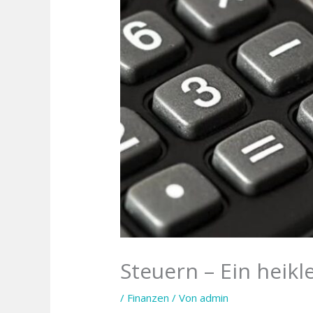
Steuern – Ein heik
/
Finanzen
/ Von
admin