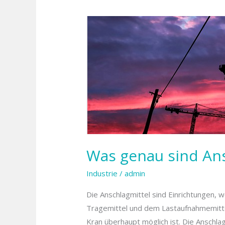
Was
genau
sind
Anschlagmittel
und
wofür
werden
sie
genutzt?
Was genau sind Ans
Industrie
/
admin
Die Anschlagmittel sind Einrichtungen,
Tragemittel und dem Lastaufnahmemittel 
Kran überhaupt möglich ist. Die Anschla