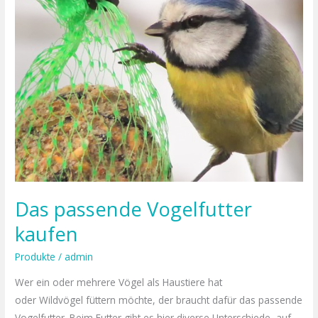
Vogelfutter
kaufen
Das passende Vogelfutter
kaufen
Produkte
/
admin
Wer ein oder mehrere Vögel als Haustiere hat
oder Wildvögel füttern möchte, der braucht dafür das passende
Vogelfutter. Beim Futter gibt es hier diverse Unterschiede, auf