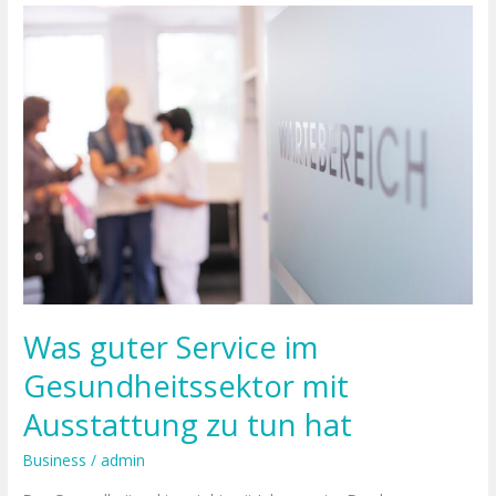
Was
guter
Service
im
Gesundheitssektor
mit
Ausstattung
zu
tun
hat
Was guter Service im
Gesundheitssektor mit
Ausstattung zu tun hat
Business
/
admin