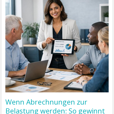
zur
Belastung
werden:
So
gewinnt
Ihr
Unternehmen
Zeit
und
Sicherheit
Wenn Abrechnungen zur
Belastung werden: So gewinnt