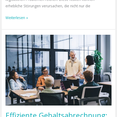
erhebliche Störungen verursachen, die nicht nur die
Weiterlesen »
Effiziente
Gehaltsabrechnung:
So
Optimieren
Sie
Ihre
Prozesse
Effiziente Gehaltsabrechnung: