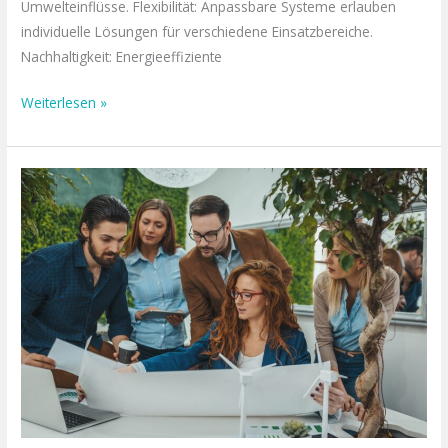
Umwelteinflüsse. Flexibilität: Anpassbare Systeme erlauben
individuelle Lösungen für verschiedene Einsatzbereiche.
Nachhaltigkeit: Energieeffiziente
Weiterlesen »
Green
Business:
Wenn
Wirtschaft
und
Umwelt
zusammenarbeiten