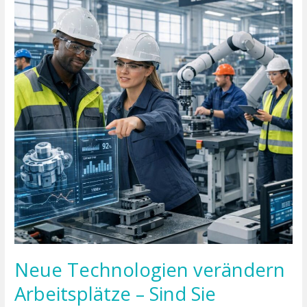
verändern
Arbeitsplätze
–
Sind
Sie
vorbereitet
auf
die
unsichtbaren
Risiken?
Neue Technologien verändern
Arbeitsplätze – Sind Sie