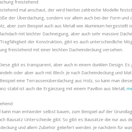
achung freistehend
tehend mal anschaut, der wird hierbei zahlreiche Modelle festst
Größe der Überdachung, sondern vor allem auch bei der Form und d
, aber zum Beispiel auch aus Metall wie Aluminium hergestellt is
achdach mit leichter Dachneigung, aber auch sehr massive Däche
agfähigkeit der Konstruktion, gibt es auch unterschiedliche Mög
ng freistehend mit einer leichten Dacheindeckung versehen.
 Diese gibt es transparent, aber auch in einem dunklen Design. E
indeln oder aber auch mit Blech. Je nach Dacheindeckung und Mater
Beispiel eine Terrassenüberdachung aus Holz, so kann man diese 
nz stabil ist auch die Ergänzung mit einem Pavillon aus Metall,
me
tehend
 kann man entweder selbst bauen, zum Beispiel auf der Grundla
nach Bausatz Unterschiede gibt. So gibt es Bausätze die nur aus 
ndeckung und allem Zubehör geliefert werden. Je nachdem für was