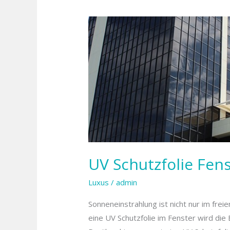
UV
Schutzfolie
Fenster
sorgt ein
besseres
Raumklima
UV Schutzfolie Fen
Luxus
/
admin
Sonneneinstrahlung ist nicht nur im fre
eine UV Schutzfolie im Fenster wird die 