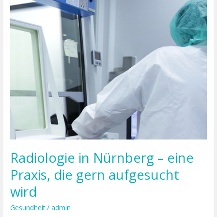
Nürnberg
–
eine
Praxis,
die
gern
aufgesucht
wird
Radiologie in Nürnberg – eine
Praxis, die gern aufgesucht
wird
Gesundheit
/
admin