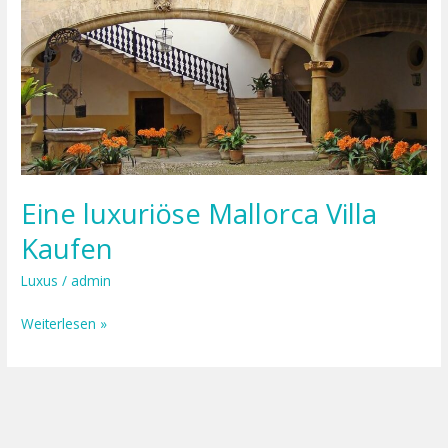
Mallorca
Villa
Kaufen
Eine luxuriöse Mallorca Villa
Kaufen
Luxus
/
admin
Weiterlesen »