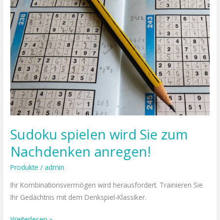
wird
Sie
zum
Nachdenken
anregen!
Sudoku spielen wird Sie zum
Nachdenken anregen!
Produkte
/
admin
Ihr Kombinationsvermögen wird herausfordert. Trainieren Sie
Ihr Gedächtnis mit dem Denkspiel-Klassiker.
Weiterlesen »