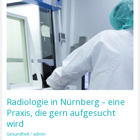
Nürnberg
–
eine
Praxis,
die
gern
aufgesucht
wird
Radiologie in Nürnberg – eine
Praxis, die gern aufgesucht
wird
Gesundheit
/
admin