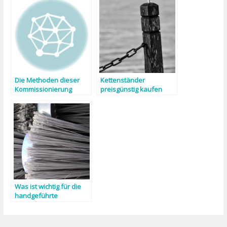
Die Methoden dieser
Kettenständer
Kommissionierung
preisgünstig kaufen
differenzieren sich je
nach einem
Wareneinsatz
Was ist wichtig für die
handgeführte
Scheuersaugmaschine?