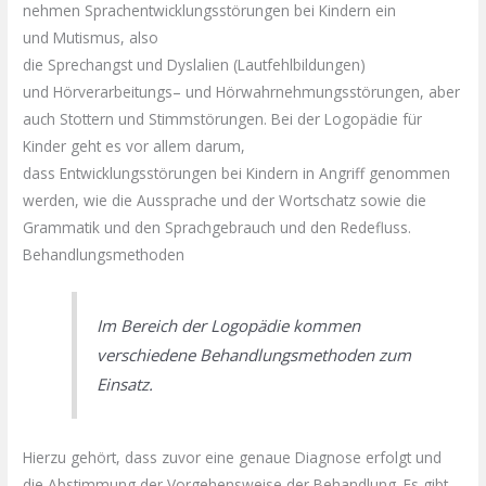
nehmen
Sprachentwicklungsstörungen
bei Kindern ein
und
Mutismus
, also
die
Sprechangst
und
Dyslalien
(
Lautfehlbildungen
)
und
Hörverarbeitungs
– und
Hörwahrnehmungsstörungen
, aber
auch Stottern und
Stimmstörungen
. Bei der Logopädie für
Kinder geht es vor allem darum,
dass
Entwicklungsstörungen
bei Kindern in Angriff genommen
werden, wie die Aussprache und der Wortschatz sowie die
Grammatik und den Sprachgebrauch und den
Redefluss
.
Behandlungsmethoden
Im Bereich der Logopädie kommen
verschiedene Behandlungsmethoden zum
Einsatz.
Hierzu gehört, dass zuvor eine genaue Diagnose erfolgt und
die Abstimmung der Vorgehensweise der Behandlung. Es gibt